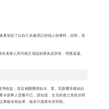
遺產包括了以自己名義登記的他人財產時，此時，若
借名者家人則可能主張該財產為其所有，理應返還。
所使用收益，並且相關費用如水、電、瓦斯費等都由自
實令當事人悲慟不已，誰知道，女兒的老公竟然在明
屋之事都未有結果，無奈只能來本所求助。