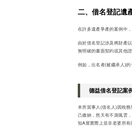
二、借名登記遺
在許多遺產爭產的案例中
由於借名登記涉及將財產
無明確的書面契約或其他
例如，出名者(被繼承人)
德益借名登記案
本所當事人(借名人)因稅
己繳納，然天有不測風雲
知A屋實際上並非老婆所有