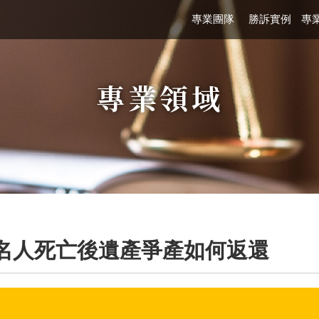
律事務所-律師事務所,台北律師
專業團隊
勝訴實例
專
專業領域
 出名人死亡後遺產爭產如何返還