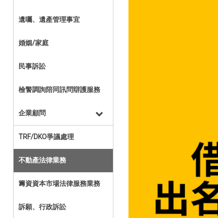
遺囑、遺產管理事宜
婚姻/家庭
民事訴訟
檢警調詢陪同訊問辯護服務
企業顧問
TRF/DKO爭議處理
不動產法律業務
籌資資本市場法律服務業務
訴願、行政訴訟