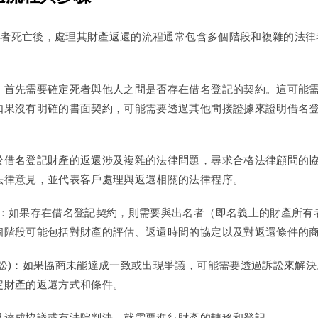
有者死亡後，處理其財產返還的流程通常包含多個階段和複雜的法律
：首先需要確定死者與他人之間是否存在借名登記的契約。這可能
如果沒有明確的書面契約，可能需要透過其他間接證據來證明借名
於借名登記財產的返還涉及複雜的法律問題，尋求合格法律顧問的
法律意見，並代表客戶處理與返還相關的法律程序。
商：如果存在借名登記契約，則需要與出名者（即名義上的財產所有
個階段可能包括對財產的評估、返還時間的協定以及對返還條件的
訴訟)：如果協商未能達成一致或出現爭議，可能需要透過訴訟來解
定財產的返還方式和條件。
旦達成協議或有法院判決，就需要進行財產的轉移和登記。