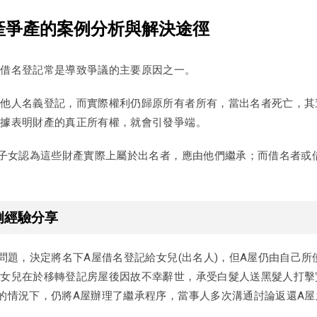
產爭產的案例分析與解決途徑
，借名登記常是導致爭議的主要原因之一。
以他人名義登記，而實際權利仍歸原所有者所有，當出名者死亡，其
證據表明財產的真正所有權，就會引發爭端。
的子女認為這些財產實際上屬於出名者，應由他們繼承；而借名者或
例經驗分享
務問題，決定將名下A屋借名登記給女兒(出名人)，但A屋仍由自己
，女兒在於移轉登記房屋後因故不幸辭世，承受白髮人送黑髮人打擊
的情況下，仍將A屋辦理了繼承程序，當事人多次溝通討論返還A