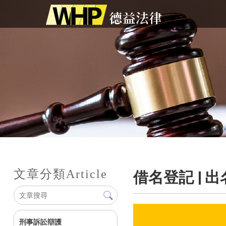
德益法
文章分類
Article
借名登記 |
刑事訴訟辯護