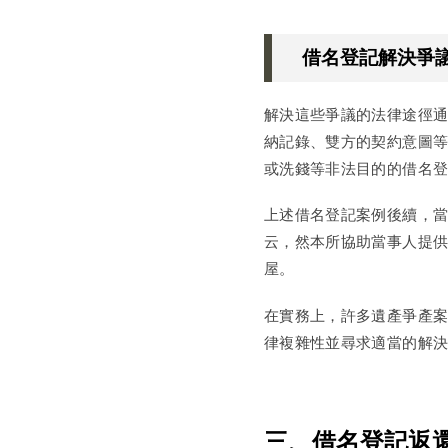
借名登記解決爭
解決這些爭議的法律途徑
納記錄、雙方的契約意圖
或洗錢等非法目的的借名
上述借名登記案例後續，當
云，然本所協助當事人提供
屋。
在實務上，許多遺產爭產
律複雜性並尋求適當的解
三、借名登記返