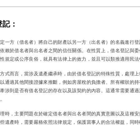
登記：
約定一方（借名者）將自己的財產以另一方（出名者）的名義進行登
要依賴於借名者與出名者之間的信任關係。在性質上，借名登記與委
止性規定或公序良俗，就具有法律上的效力，並且可以類推適用民法
理方式而言，當涉及遺產繼承時，由於借名登記的特殊性質，處理上
可以通過其他間接證據來推斷，例如房屋稅的負擔者、所有權狀的持
會牽涉到是否有借名登記的存在以及該契約的內容。這通常需要通過
決。
處理時，主要問題在於確定借名者與出名者間的真實意圖以及這種安
這些遺產時，需要嚴格依照法律規定，保護當事人的合法權益，同時