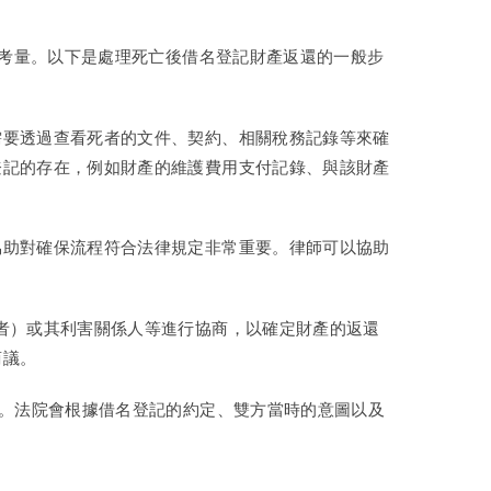
考量。以下是處理死亡後借名登記財產返還的一般步
需要透過查看死者的文件、契約、相關稅務記錄等來確
登記的存在，例如財產的維護費用支付記錄、與該財產
協助對確保流程符合法律規定非常重要。律師可以協助
者）或其利害關係人等進行協商，以確定財產的返還
商議。
決。法院會根據借名登記的約定、雙方當時的意圖以及