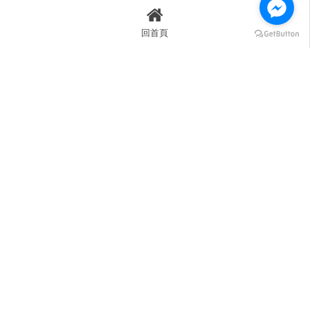
回首頁
+886-2-2396-8396
德益專利商標事務所+886-2-2396-0297
service@whp.com.tw
德益法律事務所
台北市中正區忠孝東路1段85號10樓
德益法律財金辦公室