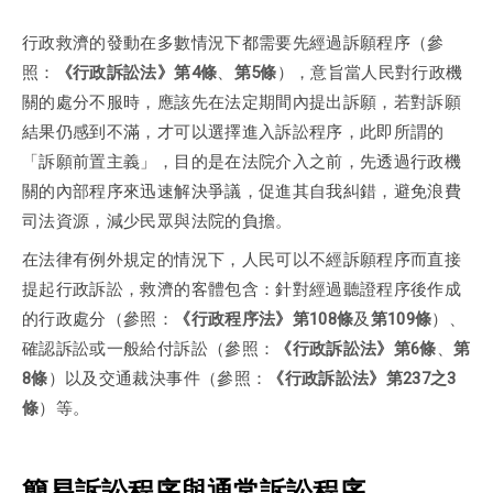
行政救濟的發動在多數情況下都需要先經過訴願程序（參
照：
《行政訴訟法》第4條
、
第5條
），意旨當人民對行政機
關的處分不服時，應該先在法定期間內提出訴願，若對訴願
結果仍感到不滿，才可以選擇進入訴訟程序，此即所謂的
「訴願前置主義」，目的是在法院介入之前，先透過行政機
關的內部程序來迅速解決爭議，促進其自我糾錯，避免浪費
司法資源，減少民眾與法院的負擔。
在法律有例外規定的情況下，人民可以不經訴願程序而直接
提起行政訴訟，救濟的客體包含：針對經過聽證程序後作成
的行政處分（參照：
《行政程序法》第108條
及
第109條
）、
確認訴訟或一般給付訴訟（參照：
《行政訴訟法》第6條
、
第
8條
）以及交通裁決事件（參照：
《行政訴訟法》第237之3
條
）等。
簡易訴訟程序與通常訴訟程序