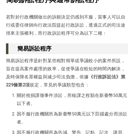
若對於行政機關做出的訴願決定仍感到不服，當事人可以自
行或委任律師向行政法院提起行政訴訟，透過正式的司法途
徑來主張權利，而行政訴訟程序可分為以下二種：
簡易訴訟程序
簡易訴訟程序是針對某些相對簡單或爭議較小的案件所設，
旨在提高案件處理的效率，促使爭議在較短的時間內解決，
及時保障名眾權益與減少司法負擔，依據
《行政訴訟法》第
229條第2項
規定，常見的爭議類型包含：
關於稅捐課徵事件涉訟，所核課之稅額在新臺幣50萬元
以下者。
因不服行政機關所為新臺幣50萬元以下罰鍰處分而涉訟
者。
因不服行政機關所為告誡、警告、記點、記次、講習、