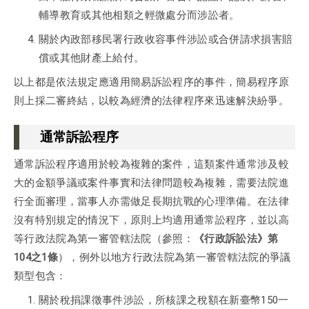
輔導教育或其他相類之輕微處分而涉訟者。
關於內政部移民署行政收容事件涉訟或合併請求損害賠
償或其他財產上給付。
以上都是依法規定應適用簡易訴訟程序的事件，簡易程序原
則上採二審終結，以較為經濟的法律程序來迅速解決紛爭。
通常訴訟程序
通常訴訟程序適用於較為複雜的案件，這類案件通常涉及較
大的金額爭議或案件事實和法律問題較為複雜，需要法院進
行全面審理，當事人亦需做足長期抗戰的心理準備。在法律
沒有特別規定的情況下，原則上均適用通常訟程序，並以高
等行政法院為第一審管轄法院（參照：
《行政訴訟法》第
104之1條
），例外以地方行政法院為第一審管轄法院的爭議
類型包含：
關於稅捐課徵事件涉訟，所核課之稅額在新臺幣150一