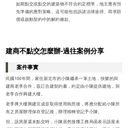
如期點交或點交的建築物不符合約定標準，地主應有預
先準備的應對策略。這可能包括訴諸法律途徑、尋求賠
償或啟動契約中的解約條款。
建商不點交怎麼辦-過往案例分享
案件事實
民國100年間，家住新北市的小陳繼承一筆土地，快樂的與
建商老李合作，簽訂合建契約書，約定由小陳提供建地，與
老李合作興建大樓。
老李將大樓興建完成並取得使用執照後，將應分配給小陳所
有之房屋辦理保存登記後，辦理移轉登記予小陳。
但，該房屋還未點交時，小陳居然接獲工務局函表示該屋未