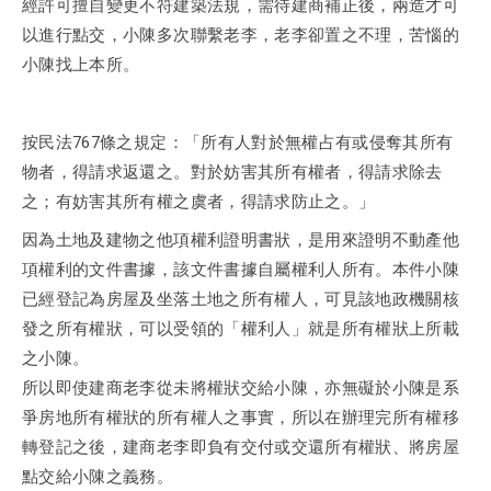
經許可擅自變更不符建築法規，需待建商補正後，兩造才可
以進行點交，小陳多次聯繫老李，老李卻置之不理，苦惱的
小陳找上本所。
按民法767條之規定：「所有人對於無權占有或侵奪其所有
物者，得請求返還之。對於妨害其所有權者，得請求除去
之；有妨害其所有權之虞者，得請求防止之。」
因為土地及建物之他項權利證明書狀，是用來證明不動產他
項權利的文件書據，該文件書據自屬權利人所有。本件小陳
已經登記為房屋及坐落土地之所有權人，可見該地政機關核
發之所有權狀，可以受領的「權利人」就是所有權狀上所載
之小陳。
所以即使建商老李從未將權狀交給小陳，亦無礙於小陳是系
爭房地所有權狀的所有權人之事實，所以在辦理完所有權移
轉登記之後，建商老李即負有交付或交還所有權狀、將房屋
點交給小陳之義務。